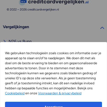
© 2022 –
2026
creditcardvergelijken.nl
Vergelijkingen
N26 vs Bunq
Knab vs Bunq
We gebruiken technologieën zoals cookies om informatie over je
Wise vs Revolut
apparaat op te slaan en/of te raadplegen. We doen dit met als
doel om de beste ervaring te bieden en om gepersonaliseerde
Bunq vs ABN Amro
advertenties te tonen. Door in te stemmen met deze
Bunq vs Revolut
technologieën kunnen we gegevens zoals bladeren gedrag of
unieke ID's op deze site verwerken. Als je geen toestemming
geeft of je toestemming intrekt, kan dit een nadelige invloed
hebben op bepaalde functies en mogelijkheden. Bekijk ons
Cookiebeleid
en onze
Voorwaarden & privacybeleid
Cookiebeleid (EU)
Voorwaarden & privacybeleid
Sitemap
Contact