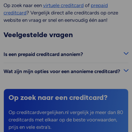
Op zoek naar een
virtuele creditcard
of
prepaid
creditcard
? Vergelijk direct alle creditcards op onze
website en vraag er snel en eenvoudig één aan!
Veelgestelde vragen
Is een prepaid creditcard anoniem?
Wat zijn mijn opties voor een anonieme creditcard?
Op zoek naar een creditcard?
Op creditcardvergelijken.nl vergelijk je meer dan 80
creditcards met elkaar op de beste voorwaarden,
prijs en vele extra’s.