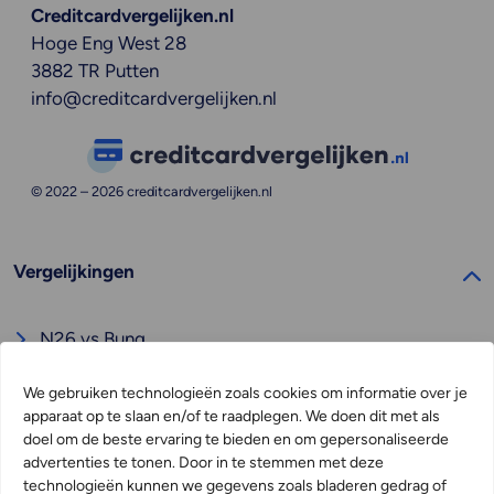
Creditcardvergelijken.nl
Hoge Eng West 28
3882 TR Putten
info@creditcardvergelijken.nl
© 2022 –
2026
creditcardvergelijken.nl
Vergelijkingen
N26 vs Bunq
Knab vs Bunq
We gebruiken technologieën zoals cookies om informatie over je
Wise vs Revolut
apparaat op te slaan en/of te raadplegen. We doen dit met als
doel om de beste ervaring te bieden en om gepersonaliseerde
Bunq vs ABN Amro
advertenties te tonen. Door in te stemmen met deze
Bunq vs Revolut
technologieën kunnen we gegevens zoals bladeren gedrag of